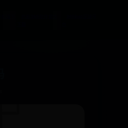
手机版下
约彩365软件官方
365bet足球平
下载
台
吗
6