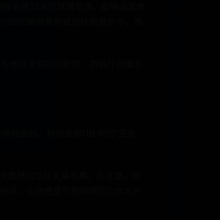
有直径23米的球幕穹顶，能够逼真地
9000颗恒星构成的壮丽星空中，感
星与地外文明的可能性；西展厅则展示
秘面纱。特别是那1:1比例的“玉兔
带来震撼的立体天幕效果。在这里，你
和特效，让你感受气势磅礴的立体大片