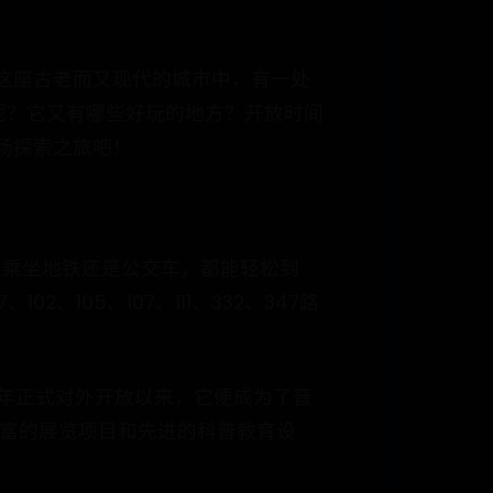
这座古老而又现代的城市中，有一处
呢？它又有哪些好玩的地方？开放时间
场探索之旅吧！
是乘坐地铁还是公交车，都能轻松到
、105、107、111、332、347路
7年正式对外开放以来，它便成为了普
丰富的展览项目和先进的科普教育设