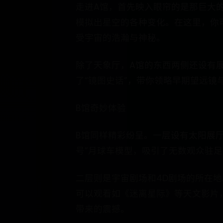
走进A馆，首先映入眼帘的是那巨大
模拟出星空的各种变化。在这里，你
受宇宙的浩瀚与神秘。
除了天象厅，A馆的东西两侧还设有
了“镜图史话”，带你领略早期望远镜
B馆奇妙体验
B馆同样精彩纷呈。一层设有太阳展厅
号”月球车模型，吸引了无数观众驻
二层则是宇宙剧场和4D剧场的所在
可以观看如《迷离星际》等天文影片
带来的震撼。