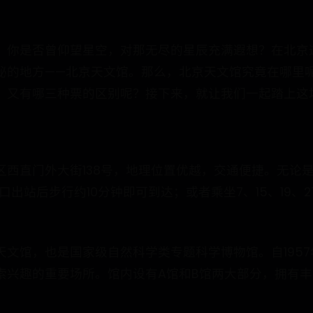
。你是否曾仰望星空，对那无尽的星辰充满遐想？在北京
秘的地方——北京天文馆。那么，北京天文馆究竟在哪里
？又有哪三种票的区别呢？接下来，就让我们一起踏上这
区西直门外大街138号，地理位置优越，交通便捷。无论
后步行约10分钟即可到达；或者乘坐7、15、19、27、102
。
天文馆，也是国家级自然科学类专题科学博物馆。自195
索兴趣的重要场所。馆内设有A馆和B馆两大部分，拥有