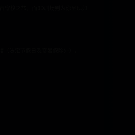
宙穿梭之旅；而3D剧场则为你呈现如
二闭馆（法定节假日及寒暑假除外）。