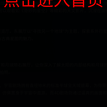
点击进入首页
的球幕天象厅。这个中国大陆地区最大的地平式天象厅，拥
可以观看如《奇妙的星空》等精彩的天文影片，沉浸在由约
展览厅。东展厅以“寻找另一个地球”为主题，探索系外行
与古典星图的魅力。
和月球陨石展厅，让你深入了解太阳的内部结构和月球的神
足拍照。
地。宇宙剧场拥有直径18米的标准半球全天域银幕，为你
，仿佛置身于宇宙中遨游。而4D剧场则通过逼真的画面