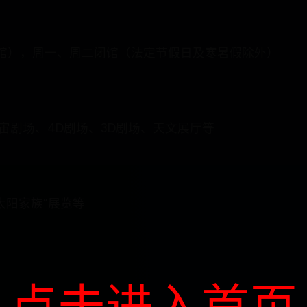
00停止入馆），周一、周二闭馆（法定节假日及寒暑假除外）
宙剧场、4D剧场、3D剧场、天文展厅等
太阳家族”展览等