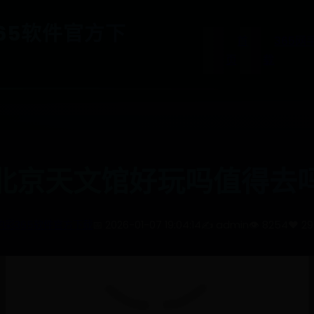
65软件官方下
首
365网
页
载
北京天文馆好玩吗值得去
约彩365软件官方下载
📅 2026-01-07 19:04:14
✍️ admin
👁️ 8254
❤️ 29