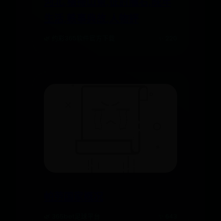
河北,橫掃山東,征討隴右,晚年
生活,軼事典故,人物評
🌿 约彩365软件官方下载
✨ 220
帕劳国家概况
🌿 365bet足球平台
✨ 643