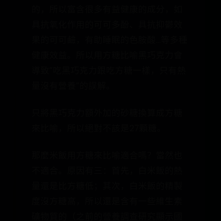
的，所以富含很多有益健康的成分，如
具抗氧化作用的可可多酚、具抗抑鬱效
果的可可鹼，有助睡眠的色胺酸…等多種
健康效益。所以用方糖比喻黑巧克力會
導致”吃黑巧克力跟吃方糖一樣，只有熱
量沒有營養”的誤解。
只將黑巧克力額外加的砂糖換算成方糖
來比喻，所以絕對不該是27顆糖。
那麼米飯用方糖來比喻適合嗎？當然也
不適合。原因有三：首先，白米飯的熱
量還是比方糖低；其次，白米飯的精製
度沒方糖高，所以還是含有一些維生素
礦物質的（之前的營養調查研究顯示國