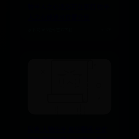
牧羊人之心迷迷可在哪打 牧羊
人之心迷迷可位置介绍
🌿 约彩365软件官方下载
✨ 175
耿弇:人物生平,歸順劉秀,平定