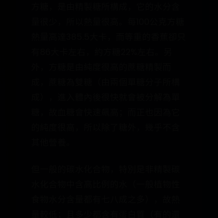
方糖，是由精製糖所構成，它的水分含
量很少，所以熱量很高。每100公克方糖
熱量高達385.5大卡，而等重的香蕉卻只
有86大卡左右，約方糖22%左右。另
外，方糖是由純度很高的蔗糖精製而
成，蔗糖為雙糖（由兩個單糖分子所構
成），進入體內後很快就會被分解為單
糖，故血糖會快速飆高；而正也因為它
的純度很高，所以除了糖外，幾乎不含
其他營養。
但一般的碳水化合物，特別是非精製碳
水化合物中含高比例的水（一般植物性
食物水分含量都有七八成之多），故熱
量較低；且多少都含有蛋白質（有的還