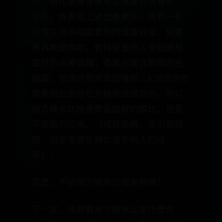
質、植化素等多種有益健康的營養素。
另外，香蕉除上述營養素外，還有一些
日常生活中相當實用的健康效益，如香
蕉具軟便作用，對排便差的人來說是相
當好的水果選擇；香蕉也富含助眠的色
胺酸，很適合用來幫助睡眠….上述這些吃
香蕉的益處是吃方糖無法獲得的，所以
用方糖來比喻香蕉是錯誤的類比，也是
不適當的比喻。（或許吸睛、易引起話
題，但卻會產生類似曾參殺人的結
果）。
那麼，不該用方糖來比喻食物嗎？
不一定，這要看用方糖來比喻什麼食