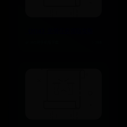
《ff14》坐骑任务领取攻略
🌿 365网手机版下载
✨ 768