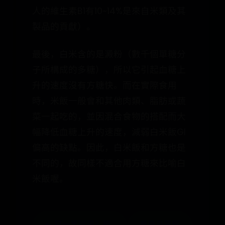
人的維生素B1有10~14%是來自米類及其
製品的貢獻）。
最後，白米含的是澱粉（數千個單糖分
子所構成的多糖），所以它引起血糖上
升的速度沒有方糖快。而在實際食用
時，米飯一般會和其他肉類、脂肪或蔬
菜一起吃的，並因混合食物的搭配而大
幅降低血糖上升的速度，減弱白米飯GI
偏高的缺點。因此，白米飯和方糖也是
不同的，故同樣不適合用方糖來比喻白
米飯喔。
← 打一半就踢？神
秦皇岛荣耀