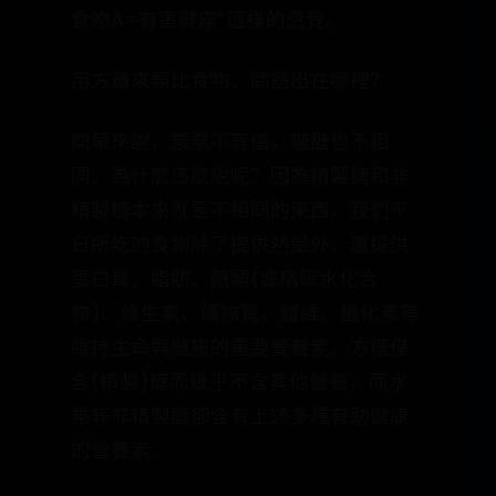
食物A=有害健康”這樣的感覺。
用方糖來類比食物，問題出在哪裡？
簡單來說，票票不等值，糖醣也不相
同。為什麼這麼說呢？因為精製糖和非
精製糖本來就是不相同的東西。我們平
日所吃的食物除了提供熱量外，還提供
蛋白質、脂肪、醣類(或稱碳水化合
物)、維生素、礦物質、纖維、植化素等
維持生命與健康的重要營養素。方糖僅
含(精製)糖而幾乎不含其他營養，而水
果等非精製醣卻含有上述多種有助健康
的營養素。