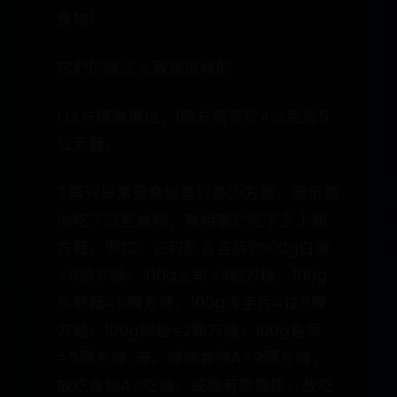
食物！
它們的做法大致是這樣的：
1.以方糖為單位，1顆方糖等於4公克或5
公克糖。
2.再列舉常見食物等於多少方糖，暗示當
你吃了這些食物，就相當於吃了多少顆
方糖。例如：它可能會告訴你100g白飯
=9顆方糖，100g土司=11顆方糖，100g
烏龍麵=5顆方糖，100g洋芋片=12.5顆
方糖，100g柳橙=2顆方糖，100g香蕉
=5顆方糖…等。營造食物A=9顆方糖，
故吃食物A=吃糖，或糖有害健康，故吃