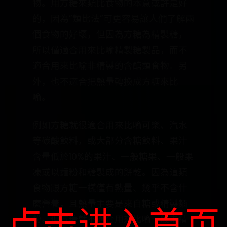
物。用方糖來類比食物的本意或許是好
的，因為”類比法”可更容易讓人們了解兩
個食物的好壞，但因為方糖為精製糖，
所以僅適合用來比喻精製糖製品，而不
適合用來比喻非精製的含醣類食物。另
外，也不適合把熱量轉換成方糖來比
喻。
例如方糖就很適合用來比喻可樂、汽水
等碳酸飲料，或大部分含糖飲料、果汁
含量低於10%的果汁、一般糖果、一般果
凍或以麵粉和糖製成的餅乾。因為這類
食物跟方糖一樣僅有熱量、幾乎不含什
麼營養，且熱量主要是來自糖或精製麵
点击进入首页
粉。但方糖就不適合用來比喻一般未精