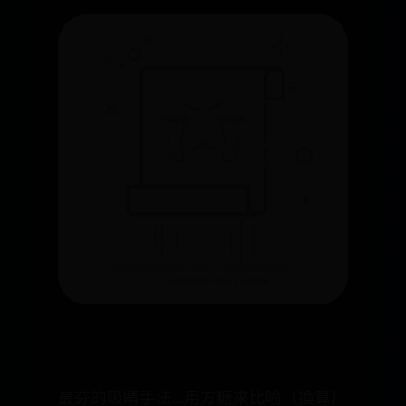
最夯的吸睛手法….用方糖來比喻（換算）