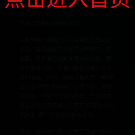
製加工的五穀根莖類食物（如燕麥、大
麥，紅豆、綠豆、地瓜、南瓜等），也
不適合用來比喻新鮮水果。
如果你要比較的是兩個食物的熱量高低
的話，建議直接用熱量來比較即可，不
需要、也不適合將熱量轉換為方糖，再
用方糖來比喻。因為可能會出現比喻錯
誤的問題。舉例，網路上有人用「每100
公克黑巧克力熱量等於27顆方糖」的錯
誤比喻。儘管黑巧克力含糖，但它的熱
量主要來自可可豆中的可可脂(脂肪約佔
55%)，故不適合用方糖來比喻。
另外，由於黑巧克力是用可可豆所製成