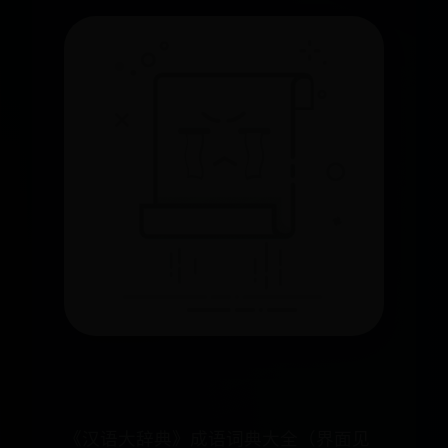
《汉语大辞典》成语词典大全（界面见