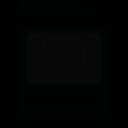
🌿 365网手机版下载
✨ 958
微信怎么建群 微信如何建群
🌿 365网手机版下载
✨ 426