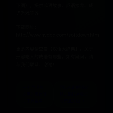
下图），提供成语故事、成语接龙、成
语游戏等等。
下载网址：
http://www.hydcd.com/softdown.htm
更多内容请查看【汉语大辞典】。关于
形容吃人的成语有哪些，如有疑问，请
与我们联系。谢谢！
← 社群运营
回忆礼册解锁皮
必用的微信辅
肤之路碎片收集
助工具盘点
与魔盒升级 →