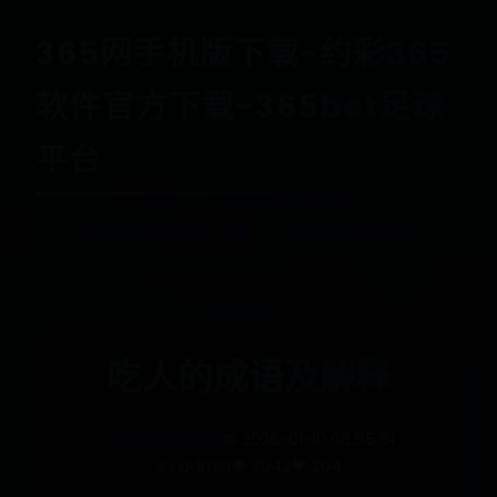
365网手机版下载-约彩365
软件官方下载-365bet足球
平台
首页
365网手机版下载
约彩365软件官方下载
365bet足球平台
吃人的成语及解释
365bet足球平台
📅 2026-01-10 06:55:51
✍️ admin
👁️ 3042
❤️ 204