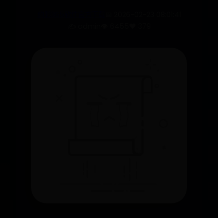
约彩365软件官方下载
📅 2026-02-23 08:01:41
✍️ admin
👁️ 6455
❤️ 379