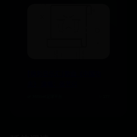
[精彩音乐汇]歌曲《中国功
夫》 演唱：张艺兴
🌿 365bet足球平台
✨ 277