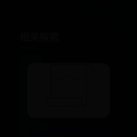
相关探索
怎么清除手机号码标记？号码